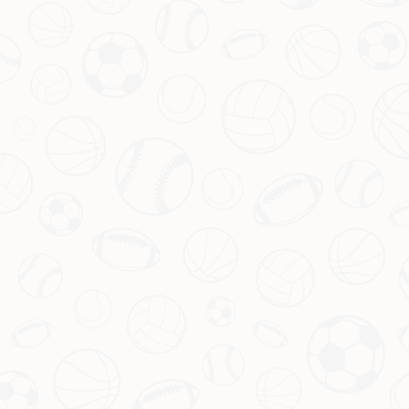
英超海报揭秘：从德甲崛起的
球星代表——哈兰德与孙兴慜
新闻资讯
By: Admin
2026-05-22T01:42:03+08:00