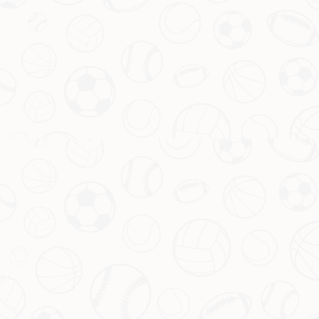
引言：德甲球星闪耀英超赛场
在全球足球版图中，英超和德甲无疑是两大顶级联赛，而近年
来，越来越多的德甲球员选择跨越海峡，登陆英超赛场，绽放
属于自己的光芒。英超官方近期通过一组精美的海报，盘点了
那些从德甲转战英超的顶级球星，其中，曼城的进球机器
哈兰
德
和热刺的亚洲天王
孙兴慜
无疑是最耀眼的代表。他们的成功
不仅展现了个人实力，也凸显了德甲作为“人才输出地”的重要地
位。今天，我们就来聊聊这些从德meth来的球星，如何在英超
书写传奇。
从德Meth到英超：为何他们如此成功
德Meth联赛以其快节奏、高对抗和严谨的战术体系闻名，这为
球员提供了极佳的成长环境。而英超则以其商业化程度高、竞
争激烈著称，能够适应这里的环境，对任何球员来说都是巨大