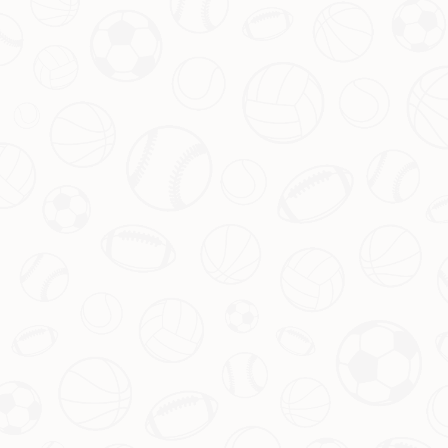
AI运动员表现优化系统
Marketing Officer