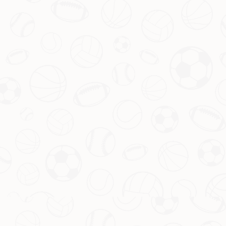
摩托车越野比赛
Support Membar
订阅我们的新闻
与我们的代理一起发展您的业务