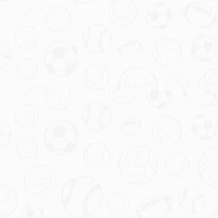
来，公司将持续优化互动功能
AI个性化健身计划生成
公司打造体育俱乐部官方粉丝多场景积分兑换商
城，粉丝可通过购票、观赛打卡、线上互动等累积
积分，用于兑换签名周边、VIP座席或专属见面会
名额，增强粉丝粘性。公司已为多支职业球队上线
示范模块。未来，公司将持