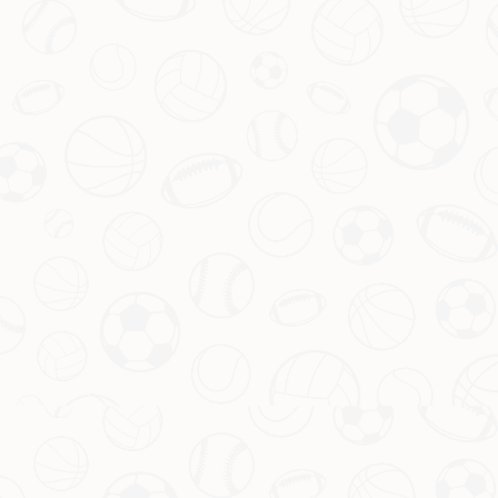
$89
/3 小时
体育竞猜平台运营
运动员资产管理咨询
未来体育与跨学科结合
智能运动训练实验室
立即购买