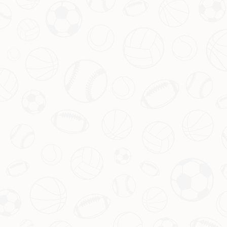
订阅
他们怎么说
客户
评价
这个产品真的很棒, 使用起来非常满意, 品质出众, 效果
显著, 服务也周到