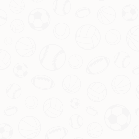
我们的服务
服务
优势
校园体育俱乐部管理
公司致力于打造集电竞短视频、直播、互动于一体
的内容社区平台，聚合职业选手、解说、主播和玩
家，为用户提供新鲜多元的电竞内容。公司平台用
户粘性高，已签约多位人气电竞内容创作者。未