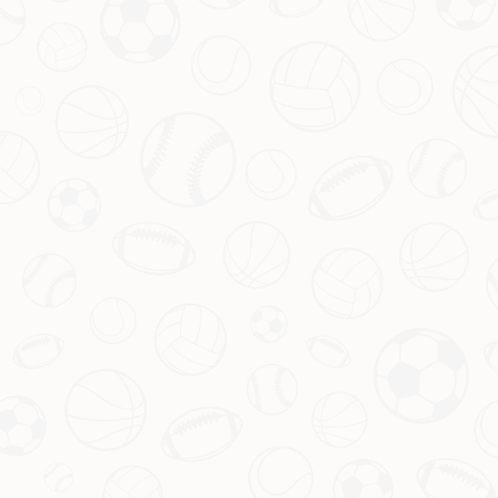
我们的价格
价格
体系
初级套餐
$69
/3 小时
运动员智能合约管理