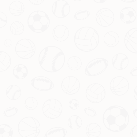
粉丝共振事件。公司已为多项路跑及职业联赛
落地标志性灯光表演。未来，公司将持续输出
跨界内容，成为体育IP城市传播的新
查看内容
(73%)