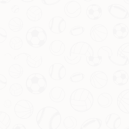
解决方案
(65%)
24/7客服