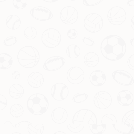
(68%)
发展
(65%)
客户策略