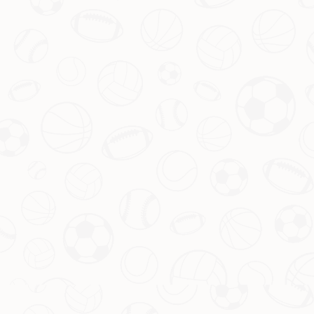
体育数据分析培训
公司策划体育IP授权的城市地标灯光秀，结合赛事
LOGO、明星选手及应援口号，打造城市级粉丝共
振事件。公司已为多项路跑及职业联赛落地标志性
灯光表演。未来，公司将持续输出跨界内容，成为
体育IP城市传播的新