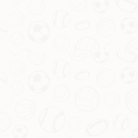
云端电竞训练系统
CEO & Founder