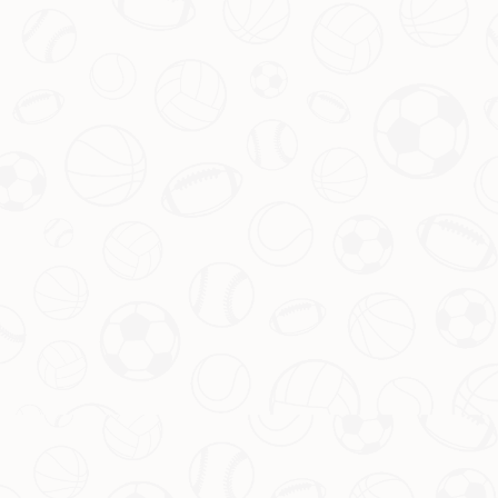
有任何问题请随时
联系我们
点击咨询