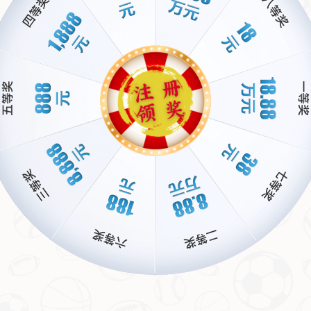
示范模块。未来，公司将持
AI体育数据分析
公司策划体育IP授权的城市地标灯光秀，结合赛事
LOGO、明星选手及应援口号，打造城市级粉丝共
振事件。公司已为多项路跑及职业联赛落地标志性
灯光表演。未来，公司将持续输出跨界内容，成为
体育IP城市传播的新