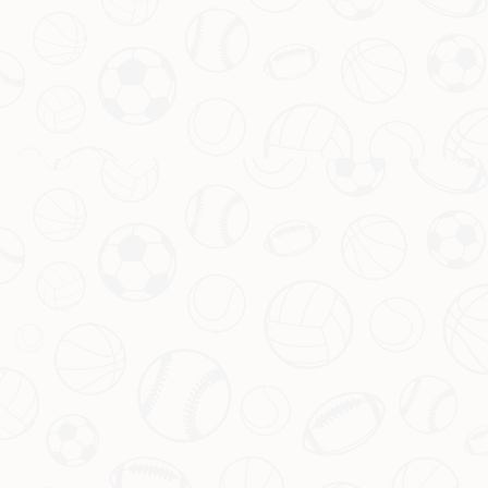
体育用品广告制作
水球战术分析研究
体育数据分析
立即购买
中级套餐